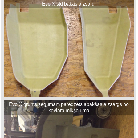
Evo X std bākas aizsargi
Evo X grunts segumam paredzēts apakšas aizsargs no
kevlāra miksējuma