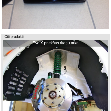
Citi produkti
Evo X priekšas riteņu arka