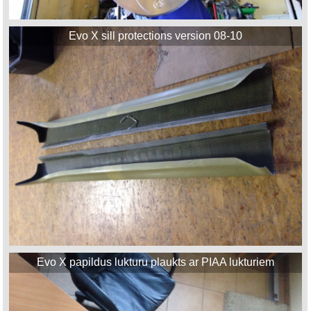
Evo X sill protections version 08-10
Evo X papildus lukturu plaukts ar PIAA lukturiem