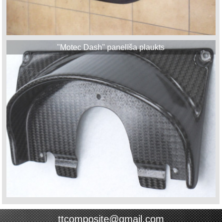
"Motec Dash" panelīša plaukts
ttcomposite@gmail.com