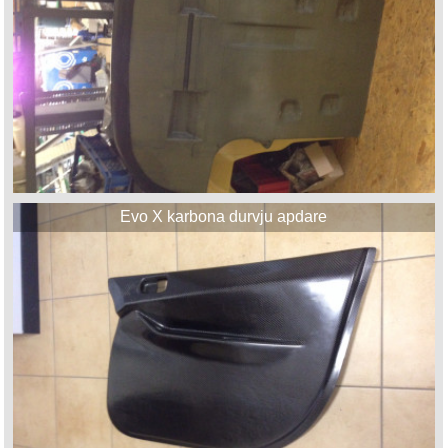
Evo X karbona durvju apdare