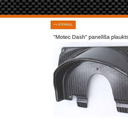
<< ATPAKAĻ
"Motec Dash" panelīša plaukt