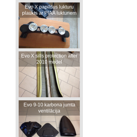
Evo X papildus lukturu
plaukts ar PIAA lukturiem
Evo X sills protection after
2010 model
Evo 9-10 karbona jumta
ventilācija