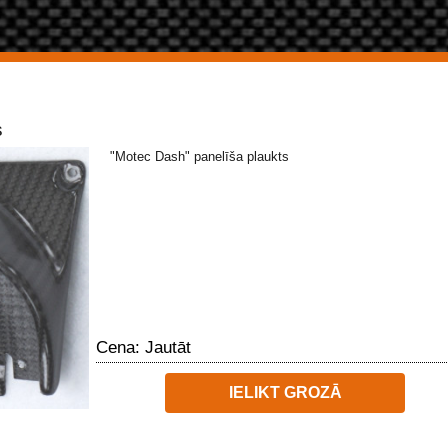
s
"Motec Dash" panelīša plaukts
Cena: Jautāt
IELIKT GROZĀ