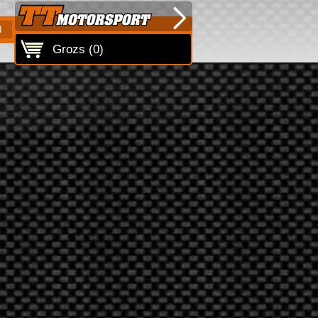
N
Grozs (
0
)