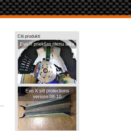
Citi produkti
Evo X priekšas riteņu arka
Evo X sill protections
version 08-10