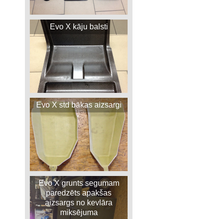
Evo X kāju balsti
Evo X std bākas aizsargi
Evo X grunts segumam
paredzēts apakšas
aizsargs no kevlāra
miksējuma