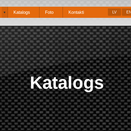
Katalogs
Foto
Kontakti
LV
E
▼
Katalogs