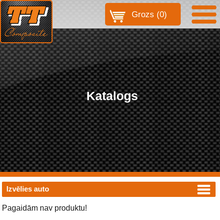
Grozs (
0
)
Katalogs
Izvēlies auto
Pagaidām nav produktu!