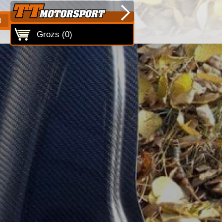
N
Grozs (
0
)