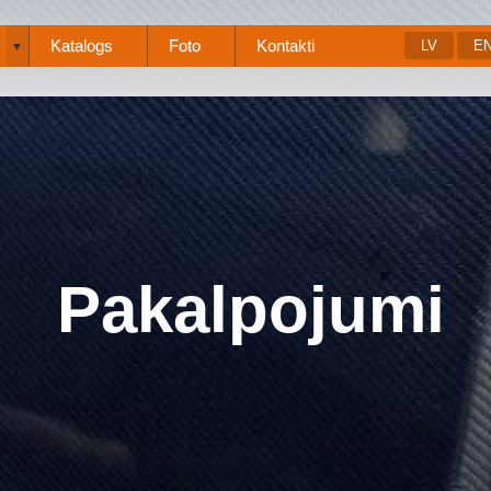
Katalogs
Foto
Kontakti
LV
E
▼
Pakalpojumi